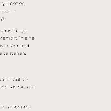
gelingt es,
nden –
ig.
dnis für die
Memoro in eine
onym. Wir sind
ite stehen.
rauensvollste
ten Niveau, das
tfall ankommt,