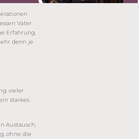
erationen
dessen Vater
e Erfahrung,
mehr denn je
ng vieler
in starkes
en Austausch,
g, ohne die