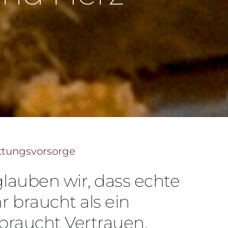
attungsvorsorge
lauben wir, dass echte
 braucht als ein
 braucht Vertrauen,