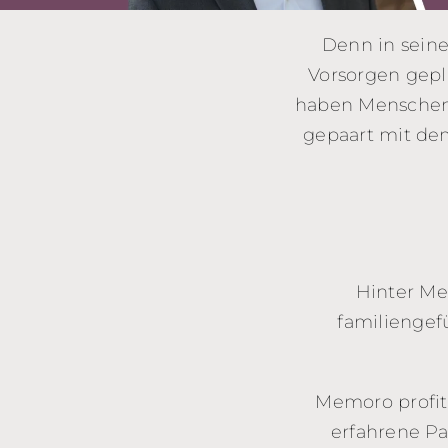
Denn in sein
Vorsorgen gepla
haben Menschen 
gepaart mit de
Hinter Me
familiengef
Memoro profiti
erfahrene P