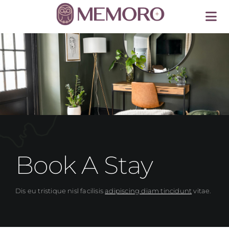
Skip
to
Tog
content
Nav
Startseite
Vorsorge
Über uns
Kontakt
Book A Stay
Vorsorge-Portal
Dis eu tristique nisl facilisis
adipiscing diam tincidunt
vitae.